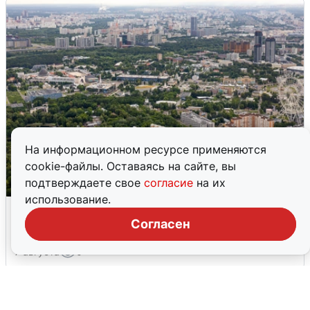
На информационном ресурсе применяются
cookie-файлы. Оставаясь на сайте, вы
подтверждаете свое
согласие
на их
использование.
Москвичи услышали грохот, похожий
на взрыв
Согласен
7 августа
0