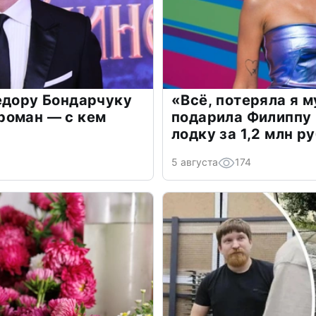
едору Бондарчуку
«Всё, потеряла я 
роман — с кем
подарила Филиппу
лодку за 1,2 млн р
5 августа
174