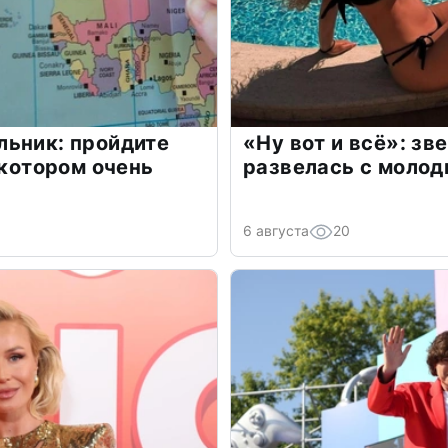
льник: пройдите
«Ну вот и всё»: з
 котором очень
развелась с моло
6 августа
20