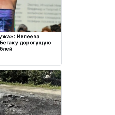
мужа»: Ивлеева
 Бегаку дорогущую
ублей