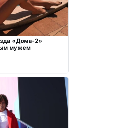
везда «Дома-2»
дым мужем