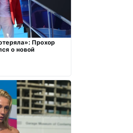
отеряла»: Прохор
ся о новой