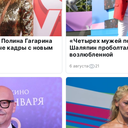
 Полина Гагарина
«Четырех мужей п
ые кадры с новым
Шаляпин проболтал
возлюбленной
6 августа
21