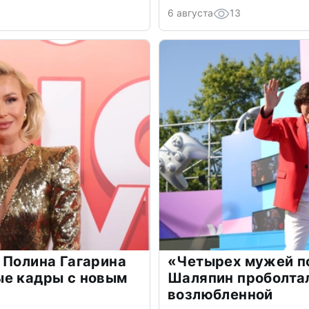
6 августа
13
 Полина Гагарина
«Четырех мужей п
ые кадры с новым
Шаляпин проболтал
возлюбленной