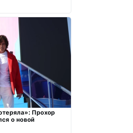
отеряла»: Прохор
ся о новой