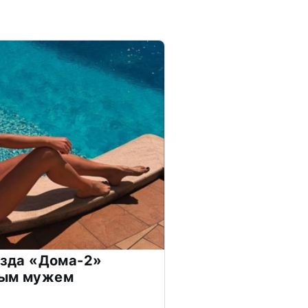
везда «Дома-2»
дым мужем