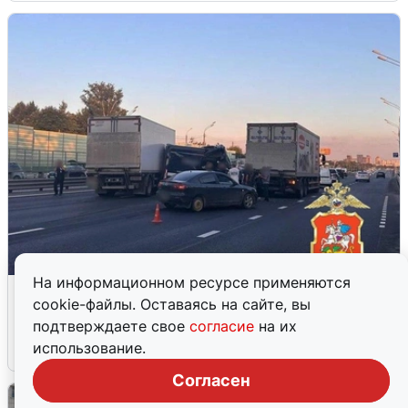
На информационном ресурсе применяются
Пять машин столкнулись на
cookie-файлы. Оставаясь на сайте, вы
Дмитровском шоссе в Подмосковье
подтверждаете свое
согласие
на их
использование.
4 августа
0
Согласен