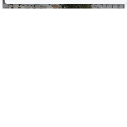
Грохот в небе разбудил жителей
Кстова
4 августа
0