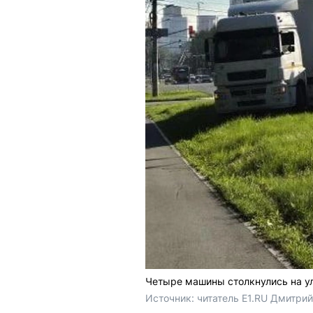
Четыре машины столкнулись на у
Источник: 
читатель E1.RU Дмитрий