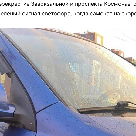
ерекрестке Завокзальной и проспекта Космонавто
зеленый сигнал светофора, когда самокат на скор