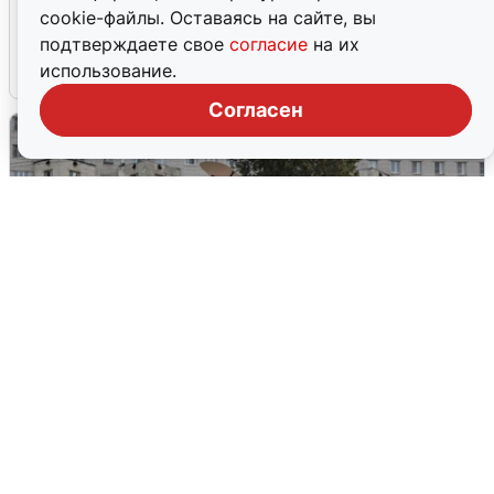
cookie-файлы. Оставаясь на сайте, вы
Дмитровском шоссе в Подмосковье
подтверждаете свое
согласие
на их
использование.
4 августа
0
Согласен
Грохот в небе разбудил жителей
Кстова