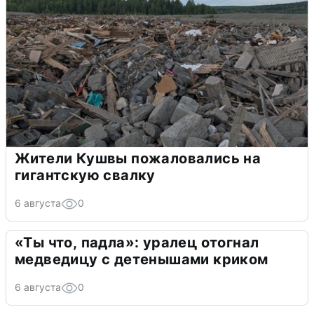
Жители Кушвы пожаловались на
гигантскую свалку
6 августа
0
«Ты что, падла»: уралец отогнал
медведицу с детенышами криком
6 августа
0