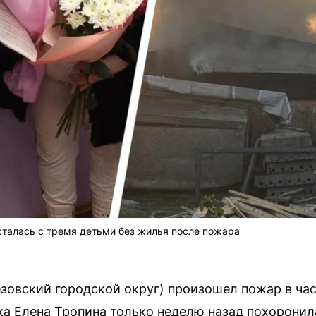
сталась с тремя детьми без жилья после пожара
зовский городской округ) произошел пожар в ча
ка Елена Тропина только неделю назад похорони