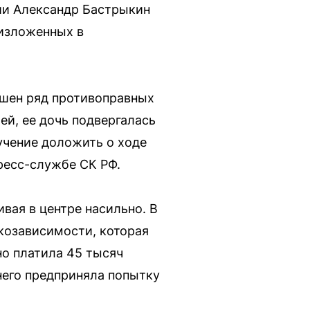
сии Александр Бастрыкин
 изложенных в
ршен ряд противоправных
й, ее дочь подвергалась
учение доложить о ходе
ресс-службе СК РФ.
вая в центре насильно. В
козависимости, которая
но платила 45 тысяч
 него предприняла попытку