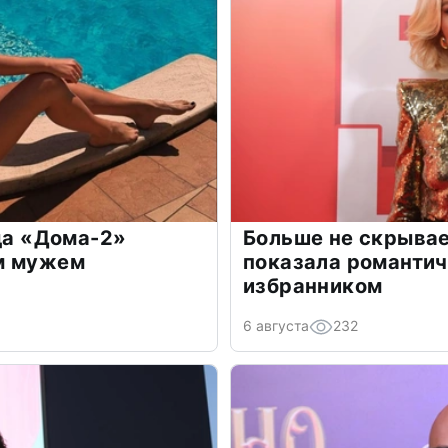
зда «Дома-2»
Больше не скрывае
м мужем
показала романти
избранником
6 августа
232