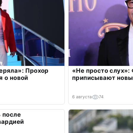
еряла»: Прохор
«Не просто слух»:
 о новой
приписывают новы
6 августа
74
 после
вардией