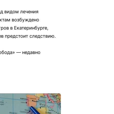
од видом лечения
актам возбуждено
ров в Екатеринбурге,
в предстоит следствию.
вобода» — недавно