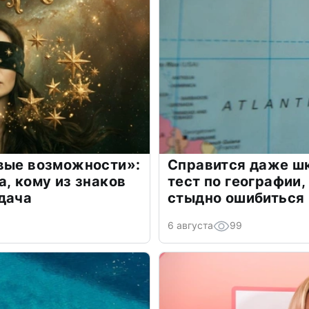
овые возможности»:
Справится даже шк
а, кому из знаков
тест по географии,
дача
стыдно ошибиться
6 августа
99