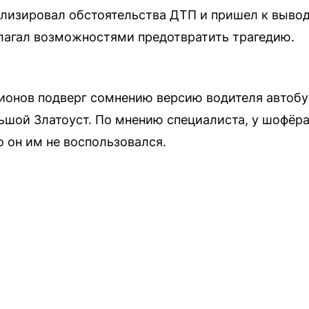
изировал обстоятельства ДТП и пришел к выводу
олагал возможностями предотвратить трагедию.
онов подверг сомнению версию водителя автобус
ьшой Златоуст. По мнению специалиста, у шофёр
о он им не воспользовался.