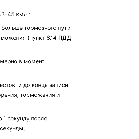
43–45 км/ч;
о больше тормозного пути
рможения (пункт 6.14 ПДД
имерно в момент
сток, и до конца записи
орения, торможения и
з 1 секунду после
лсекунды;