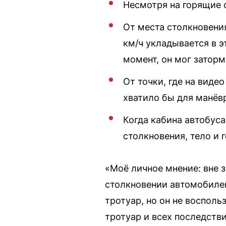
Несмотря на горящие 
От места столкновения
км/ч укладывается в э
момент, он мог заторм
От точки, где на виде
хватило бы для манёвр
Когда кабина автобуса
столкновения, тело и 
«Моё личное мнение: вне 
столкновении автомобилей
тротуар, но он не восполь
тротуар и всех последств