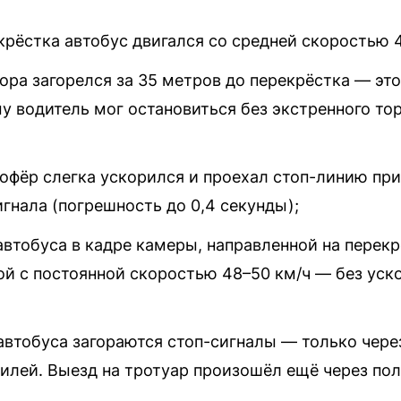
крёстка автобус двигался со средней скоростью 
ора загорелся за 35 метров до перекрёстка — эт
му водитель мог остановиться без экстренного то
фёр слегка ускорился и проехал стоп-линию пр
гнала (погрешность до 0,4 секунды);
втобуса в кадре камеры, направленной на перекрё
ой с постоянной скоростью 48–50 км/ч — без уск
 автобуса загораются стоп-сигналы — только чере
илей. Выезд на тротуар произошёл ещё через по