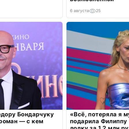
6 августа
25
едору Бондарчуку
«Всё, потеряла я 
роман — с кем
подарила Филиппу
лодку за 1,2 млн р