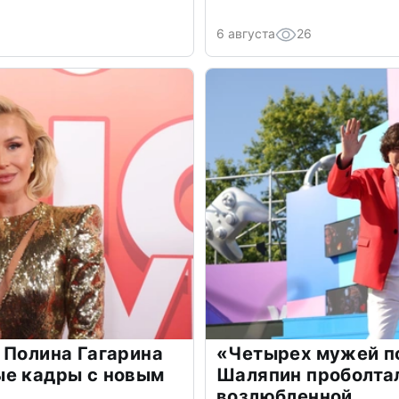
6 августа
26
 Полина Гагарина
«Четырех мужей п
ые кадры с новым
Шаляпин проболтал
возлюбленной