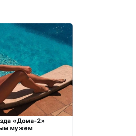
везда «Дома-2»
дым мужем