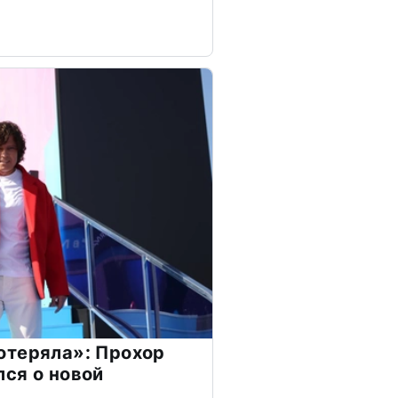
отеряла»: Прохор
ся о новой