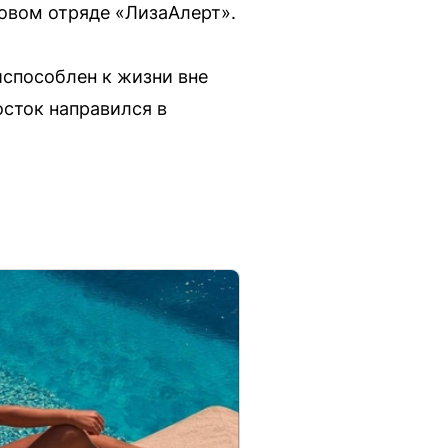
овом отряде «ЛизаАлерт».
испособлен к жизни вне
осток направился в