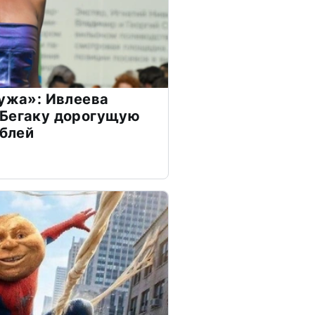
мужа»: Ивлеева
 Бегаку дорогущую
ублей