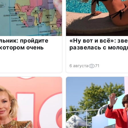
льник: пройдите
«Ну вот и всё»: з
 котором очень
развелась с моло
6 августа
71