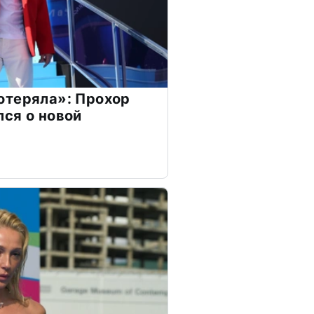
отеряла»: Прохор
ся о новой