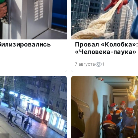
билизировались
Провал «Колобка»:
«Человека-паука»
7 августа
1