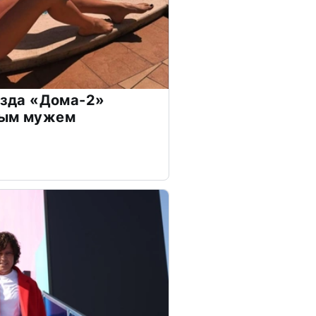
везда «Дома-2»
дым мужем