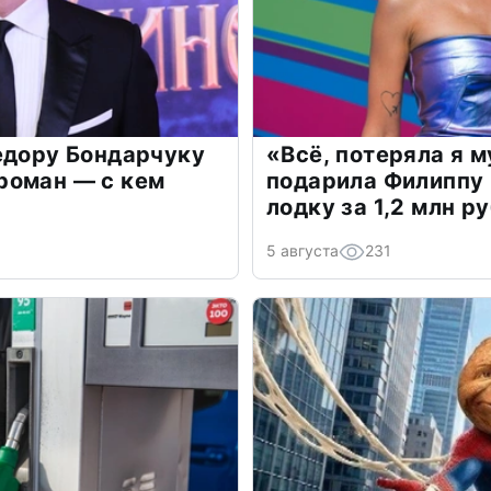
едору Бондарчуку
«Всё, потеряла я 
роман — с кем
подарила Филиппу
лодку за 1,2 млн р
5 августа
231