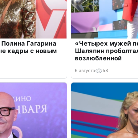
 Полина Гагарина
«Четырех мужей п
ые кадры с новым
Шаляпин проболтал
возлюбленной
6 августа
58