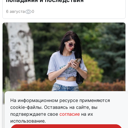
попадания и последствия
6 августа
0
На информационном ресурсе применяются
cookie-файлы. Оставаясь на сайте, вы
Волгоградцы остались без
подтверждаете свое
согласие
на их
мобильного интернета
использование.
6 августа
0