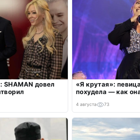
: SHAMAN довел
«Я крутая»: певиц
атворил
похудела — как он
4 августа
73