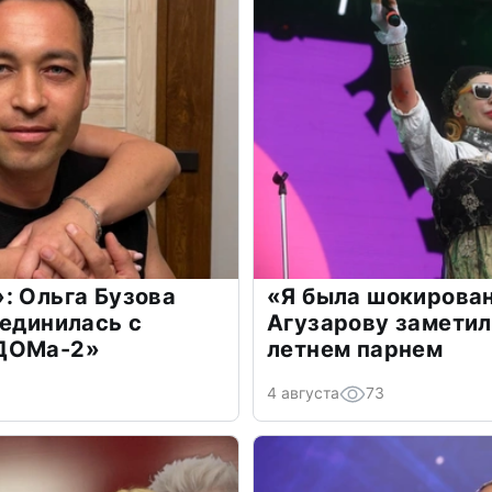
: Ольга Бузова
«Я была шокирова
оединилась с
Агузарову заметил
«ДОМа-2»
летнем парнем
4 августа
73