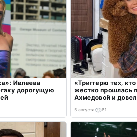
жа»: Ивлеева
«Триггерю тех, кто
егаку дорогущую
жестко прошлась п
лей
Ахмедовой и довел
5 августа
81