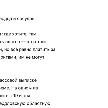
ердца и сосудов.
: где хотите, там
ть платно — это стоит
, но всё равно платить за
арктами, им не могут
массовой выписке
ъеме. На одном из
ить к 19 июня.
вердловскую областную