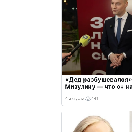
«Дед разбушевался»
Мизулину — что он н
4 августа
141