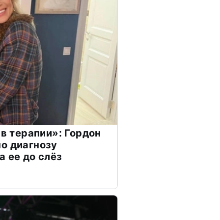
 в терапии»: Гордон
о диагнозу
а ее до слёз