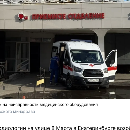
ь на неисправность медицинского оборудования
вского минздрава
рдиологии на улице 8 Марта в Екатеринбурге воз