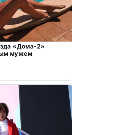
везда «Дома-2»
дым мужем