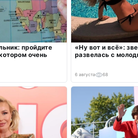
льник: пройдите
«Ну вот и всё»: з
 котором очень
развелась с моло
6 августа
68