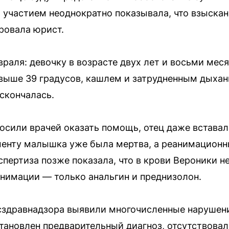
 участием неоднократно показывала, что взыска
ровала юрист.
раля: девочку в возрасте двух лет и восьми мес
выше 39 градусов, кашлем и затрудненным дыхан
 скончалась.
осили врачей оказать помощь, отец даже вставал
менту малышка уже была мертва, а реанимационн
спертиза позже показала, что в крови Вероники н
анимации — только анальгин и преднизолон.
здравнадзора выявили многочисленные нарушени
тановлен предварительный диагноз, отсутствов