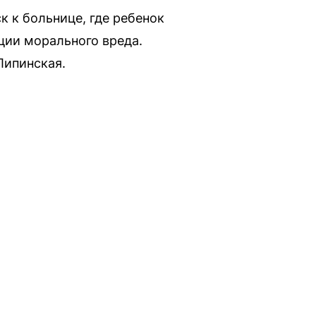
 к больнице, где ребенок
ции морального вреда.
Липинская.