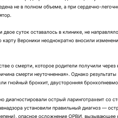
едена не в полном объеме, а при сердечно-легоч
ятор.
 двое суток оставалось в клинике, не направлялос
 карту Вероники неоднократно вносили изменени
тве о смерти, которое родители получили через 
ричина смерти неуточненная». Однако результаты
были гнойный бронхит, двусторонняя бронхопневмо
о диагностировали острый ларинготрахеит со ст
равнадзора установили правильный диагноз — ос
тепени), опасное осложнение ОРВИ, вызывающее о