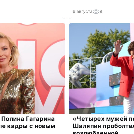
6 августа
9
 Полина Гагарина
«Четырех мужей п
ые кадры с новым
Шаляпин проболтал
возлюбленной