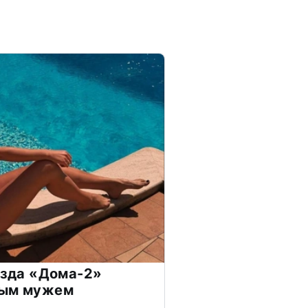
везда «Дома-2»
дым мужем