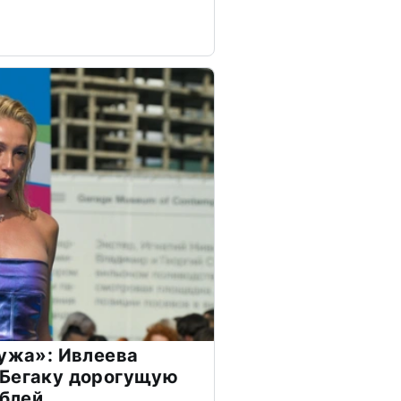
мужа»: Ивлеева
 Бегаку дорогущую
ублей