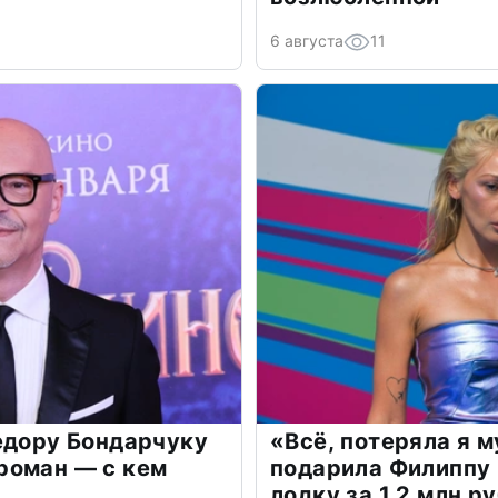
6 августа
11
едору Бондарчуку
«Всё, потеряла я 
роман — с кем
подарила Филиппу
лодку за 1,2 млн р