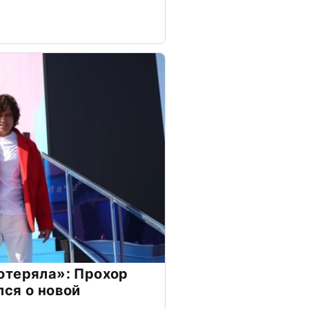
отеряла»: Прохор
ся о новой