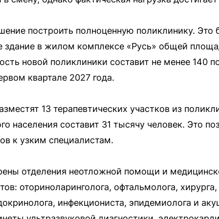
ешение построить полноценную поликлинику. Это 
е здание в жилом комплексе «Русь» общей площа
сть новой поликлиники составит не менее 140 п
ервом квартале 2027 года.
зместят 13 терапевтических участков из поликл
го населения составит 31 тысячу человек. Это по
тов к узким специалистам.
рены отделения неотложной помощи и медицинско
ов: оториноларинголога, офтальмолога, хирурга, 
ндокринолога, инфекциониста, эпидемиолога и ак
бинеты ультразвуковой диагностики, электрокард