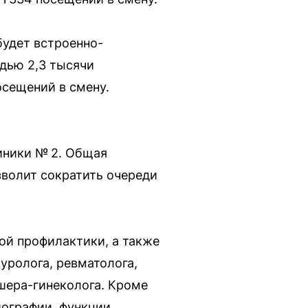
будет встроенно-
дью 2,3 тысячи
осещений в смену.
иники № 2. Общая
зволит сократить очереди
й профилактики, а также
уролога, ревматолога,
ушера-гинеколога. Кроме
иографии, функции