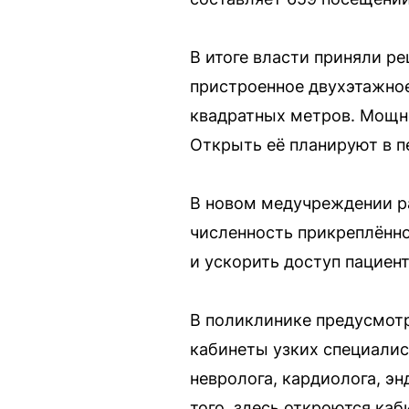
В итоге власти приняли р
пристроенное двухэтажно
квадратных метров. Мощно
Открыть её планируют в п
В новом медучреждении ра
численность прикреплённо
и ускорить доступ пациен
В поликлинике предусмот
кабинеты узких специалист
невролога, кардиолога, э
того, здесь откроются ка