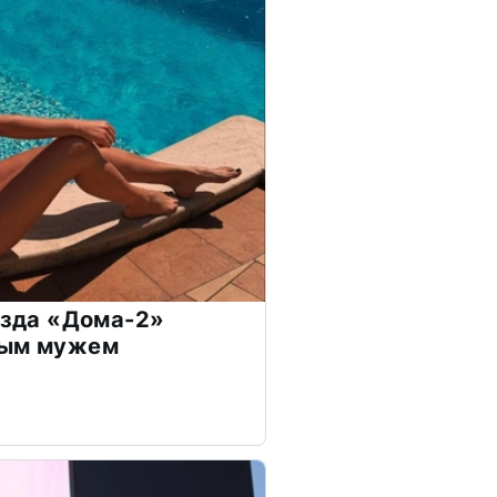
везда «Дома-2»
дым мужем