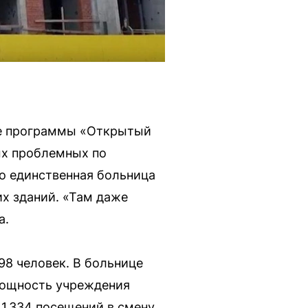
ре программы «Открытый
ых проблемных по
о единственная больница
их зданий. «Там даже
а.
98 человек. В больнице
мощность учреждения
1 334 посещений в смену.