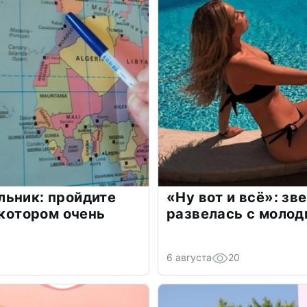
льник: пройдите
«Ну вот и всё»: з
 котором очень
развелась с моло
6 августа
20