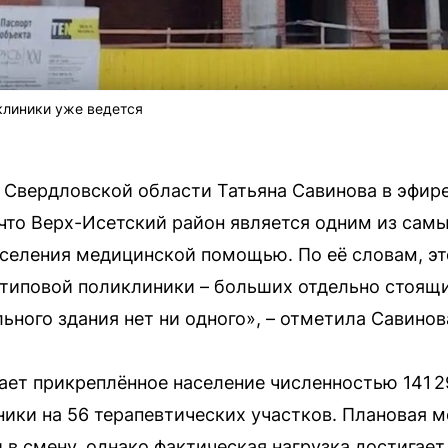
клиники уже ведется
 Свердловской области Татьяна Савинова в эфи
 что Верх-Исетский район является одним из сам
селения медицинской помощью. По её словам, эт
ой типовой поликлиники – больших отдельно стоящ
ьного здания нет ни одного», – отметила Савинов
ет прикреплённое население численностью 141 2
ики на 56 терапевтических участков. Плановая 
в смену, однако фактическая нагрузка достигает 