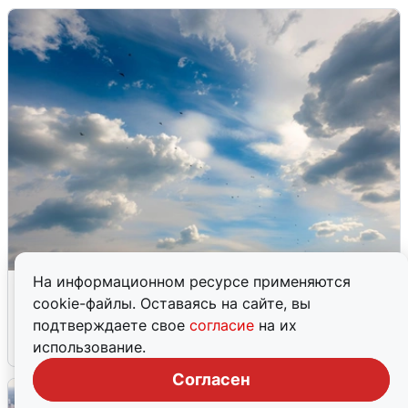
На информационном ресурсе применяются
МЧС ответило на сообщения о
cookie-файлы. Оставаясь на сайте, вы
грохоте в Москве
подтверждаете свое
согласие
на их
7 августа
0
использование.
Согласен