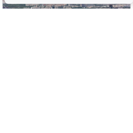
Москвичи услышали грохот, похожий
на взрыв
7 августа
0