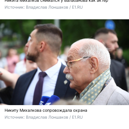
Никита Михалков снимался у Балабанова как актёр
Источник: 
Владислав Лоншаков / E1.RU
Никиту Михалкова сопровождала охрана
Источник: 
Владислав Лоншаков / E1.RU