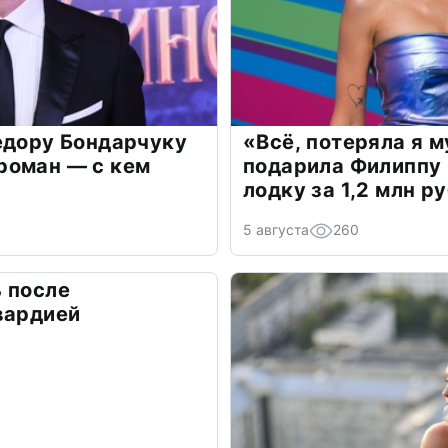
едору Бондарчуку
«Всё, потеряла я 
роман — с кем
подарила Филиппу
лодку за 1,2 млн р
5 августа
260
 после
вардией