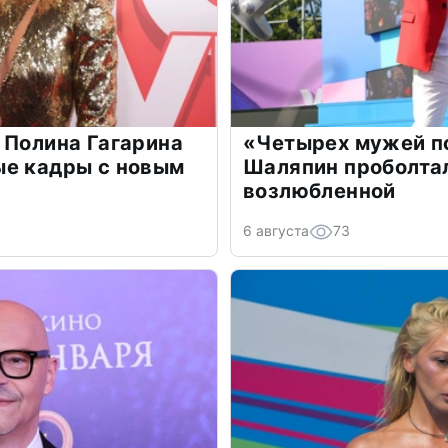
 Полина Гагарина
«Четырех мужей п
ые кадры с новым
Шаляпин проболтал
возлюбленной
6 августа
73