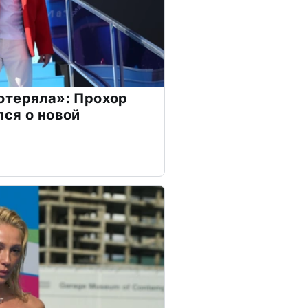
отеряла»: Прохор
ся о новой