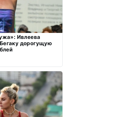
мужа»: Ивлеева
 Бегаку дорогущую
ублей