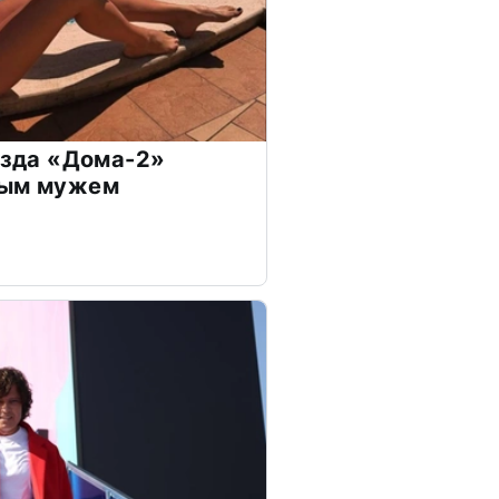
везда «Дома-2»
дым мужем