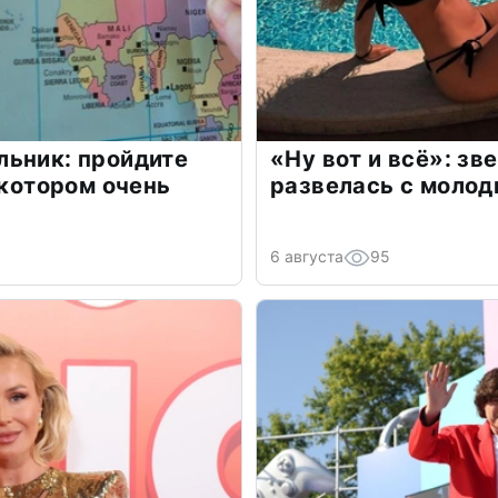
льник: пройдите
«Ну вот и всё»: з
 котором очень
развелась с моло
6 августа
95