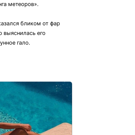
нга метеоров».
казался бликом от фар
о выяснилась его
унное гало.