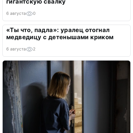
гигантскую свалку
6 августа
0
«Ты что, падла»: уралец отогнал
медведицу с детенышами криком
6 августа
2