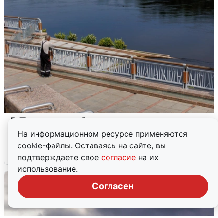
В Туре вода убывает, на других реках
области прибывает
На информационном ресурсе применяются
cookie-файлы. Оставаясь на сайте, вы
4 августа
0
подтверждаете свое
согласие
на их
использование.
Согласен