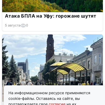
Атака БПЛА на Уфу: горожане шутят
5 августа
0
На информационном ресурсе применяются
cookie-файлы. Оставаясь на сайте, вы
подтверждаете свое
согласие
на их