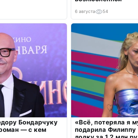
6 августа
54
едору Бондарчуку
«Всё, потеряла я 
роман — с кем
подарила Филиппу
лодку за 1,2 млн р