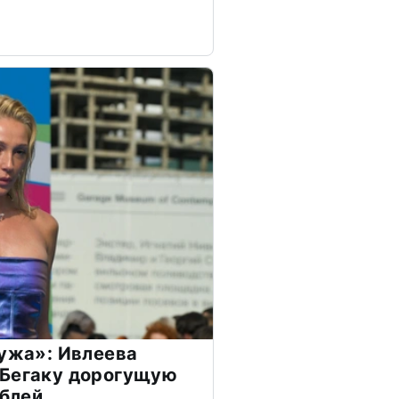
мужа»: Ивлеева
 Бегаку дорогущую
ублей