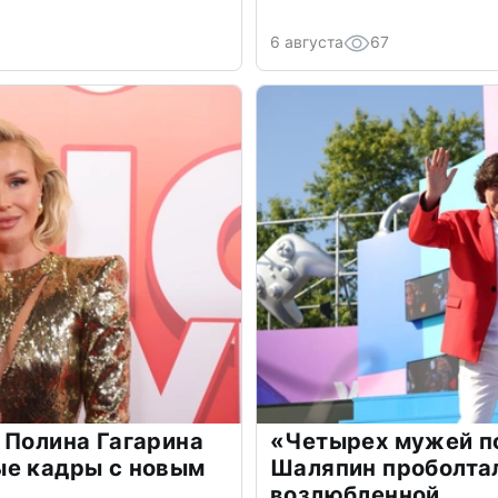
6 августа
67
 Полина Гагарина
«Четырех мужей п
ые кадры с новым
Шаляпин проболтал
возлюбленной