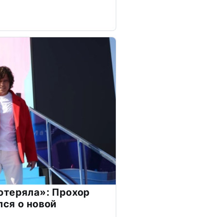
отеряла»: Прохор
ся о новой