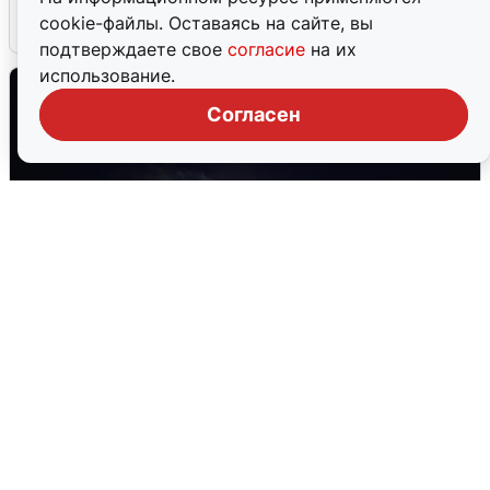
cookie-файлы. Оставаясь на сайте, вы
6 августа
0
подтверждаете свое
согласие
на их
использование.
Согласен
Взрывы в Воронеже после сигнала
тревоги
5 августа
0