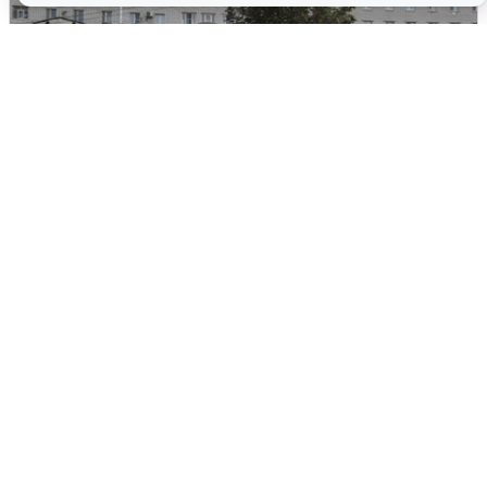
Грохот в небе разбудил жителей
Кстова
4 августа
0