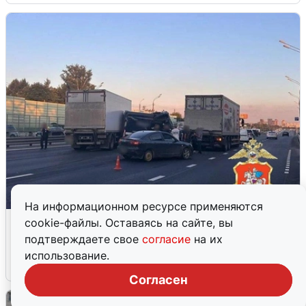
На информационном ресурсе применяются
Пять машин столкнулись на
cookie-файлы. Оставаясь на сайте, вы
Дмитровском шоссе в Подмосковье
подтверждаете свое
согласие
на их
использование.
4 августа
0
Согласен