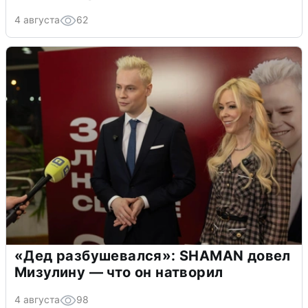
4 августа
62
«Дед разбушевался»: SHAMAN довел
Мизулину — что он натворил
4 августа
98