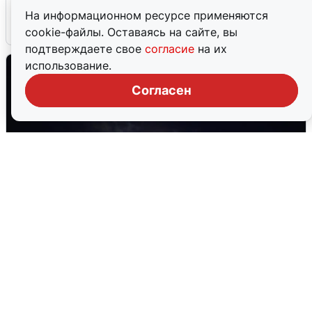
На информационном ресурсе применяются
5 августа
0
cookie-файлы. Оставаясь на сайте, вы
подтверждаете свое
согласие
на их
использование.
Согласен
Взрывы в Воронеже после сигнала
тревоги
5 августа
0