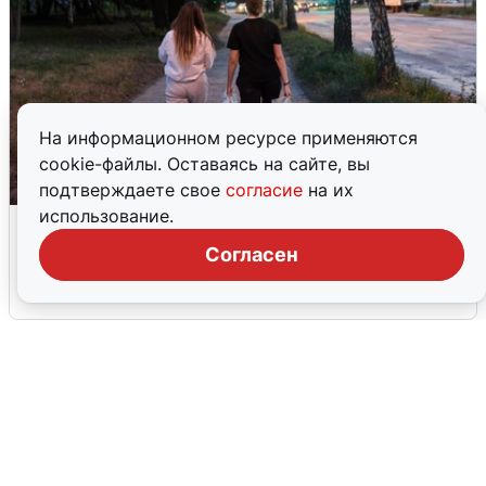
На информационном ресурсе применяются
cookie-файлы. Оставаясь на сайте, вы
подтверждаете свое
согласие
на их
использование.
Опубликована карта отключений
воды в Воронеже
Согласен
6 августа
0