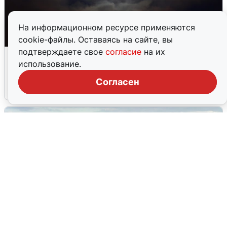
На информационном ресурсе применяются
cookie-файлы. Оставаясь на сайте, вы
подтверждаете свое
согласие
на их
Взрывы в Воронеже после сигнала
использование.
тревоги
Согласен
5 августа
0