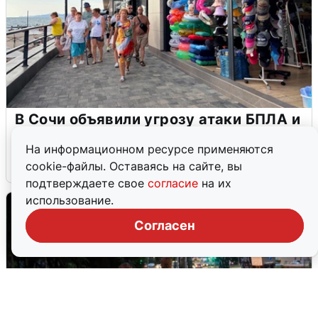
В Сочи объявили угрозу атаки БПЛА и
закрыли пляжи
На информационном ресурсе применяются
6 августа
0
cookie-файлы. Оставаясь на сайте, вы
подтверждаете свое
согласие
на их
использование.
Согласен