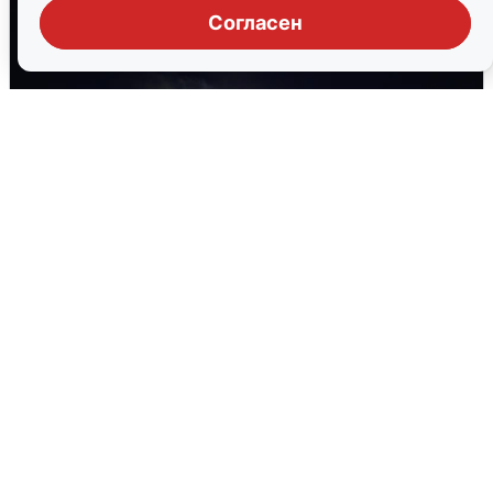
Согласен
Взрывы в Воронеже после сигнала
тревоги
5 августа
0