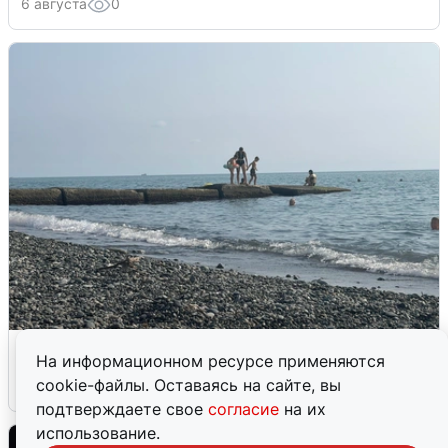
6 августа
0
Сирены в Сочи: новая угроза БПЛА
На информационном ресурсе применяются
cookie-файлы. Оставаясь на сайте, вы
6 августа
0
подтверждаете свое
согласие
на их
использование.