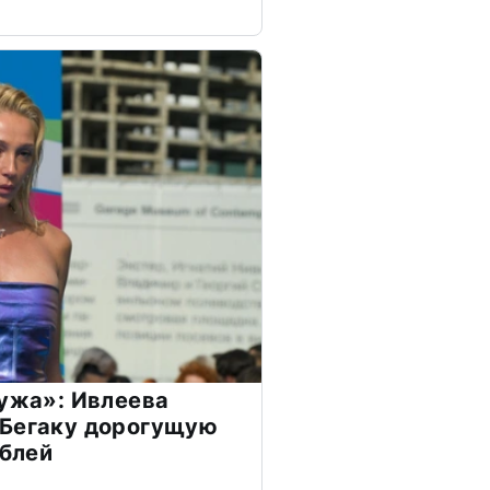
мужа»: Ивлеева
 Бегаку дорогущую
ублей