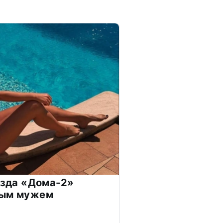
везда «Дома-2»
дым мужем