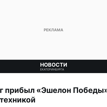
НОВОСТИ
ЕКАТЕРИНБУРГА
рг прибыл «Эшелон Победы»
 техникой