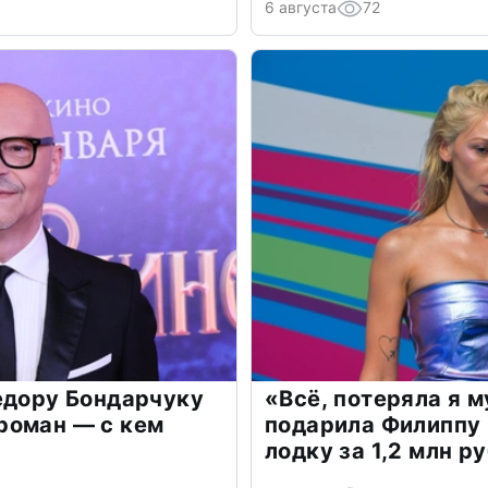
6 августа
72
едору Бондарчуку
«Всё, потеряла я 
роман — с кем
подарила Филиппу
лодку за 1,2 млн р