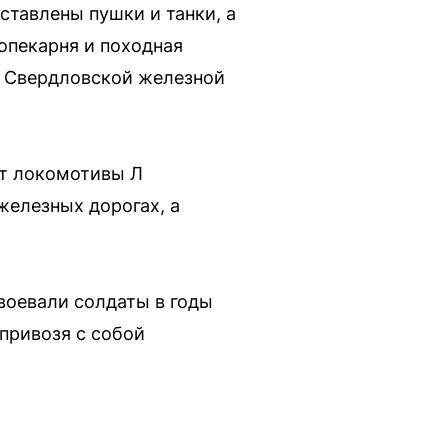
ставлены пушки и танки, а
опекарня и походная
и Свердловской железной
ут локомотивы Л
железных дорогах, а
воевали солдаты в годы
привозя с собой