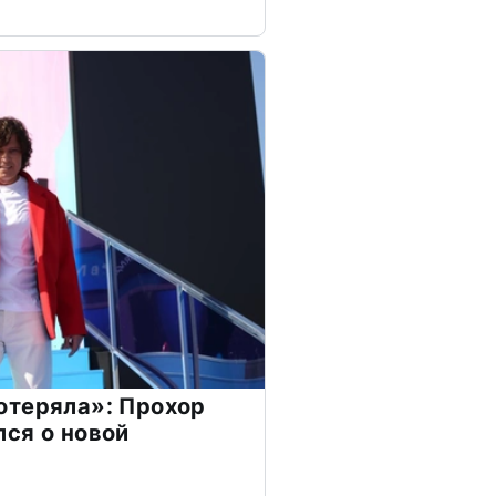
отеряла»: Прохор
ся о новой