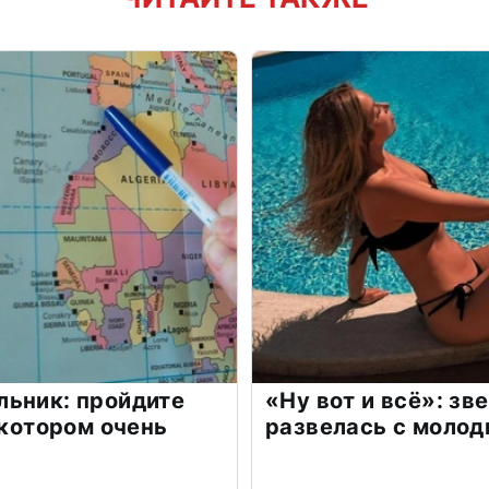
льник: пройдите
«Ну вот и всё»: з
 котором очень
развелась с моло