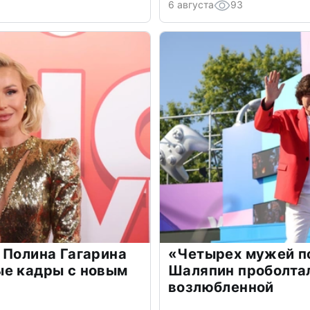
6 августа
93
 Полина Гагарина
«Четырех мужей п
ые кадры с новым
Шаляпин проболтал
возлюбленной