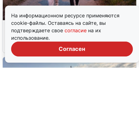
На информационном ресурсе применяются
cookie-файлы. Оставаясь на сайте, вы
Опубликована карта отключений
подтверждаете свое
согласие
на их
воды в Воронеже
использование.
6 августа
0
Согласен