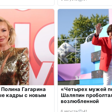
 Полина Гагарина
«Четырех мужей п
ые кадры с новым
Шаляпин проболтал
возлюбленной
6 августа
41