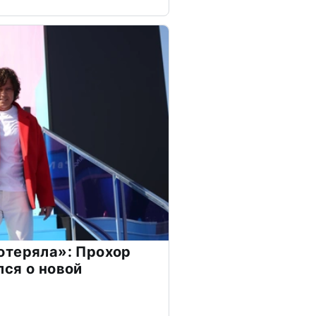
отеряла»: Прохор
ся о новой