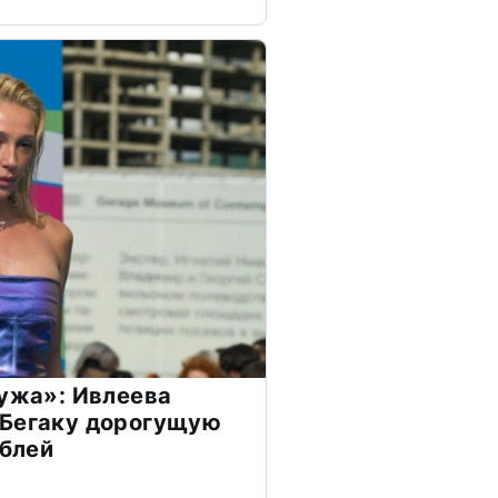
мужа»: Ивлеева
 Бегаку дорогущую
ублей