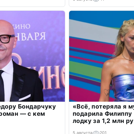
едору Бондарчуку
«Всё, потеряла я 
роман — с кем
подарила Филиппу
лодку за 1,2 млн р
5 августа
201