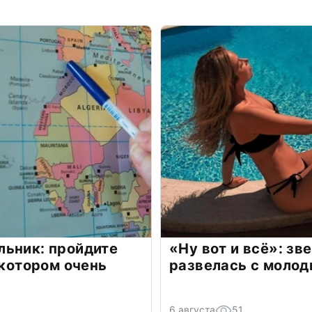
льник: пройдите
«Ну вот и всё»: з
 котором очень
развелась с моло
6 августа
51