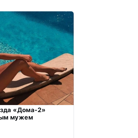
везда «Дома-2»
дым мужем