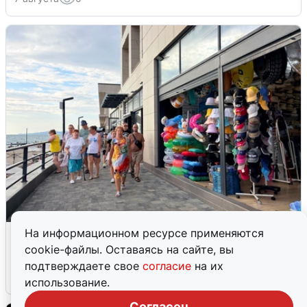
В Сочи объявили угрозу атаки БПЛА и
На информационном ресурсе применяются
закрыли пляжи
cookie-файлы. Оставаясь на сайте, вы
подтверждаете свое
согласие
на их
6 августа
0
использование.
Согласен