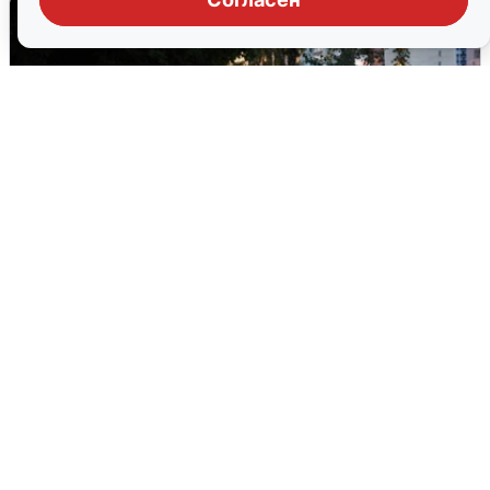
Опубликована карта отключений
воды в Воронеже
6 августа
0