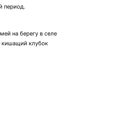
й период.
ей на берегу в селе
а кишащий клубок