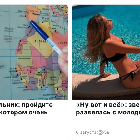
льник: пройдите
«Ну вот и всё»: з
 котором очень
развелась с моло
6 августа
58