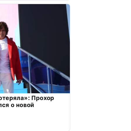
отеряла»: Прохор
ся о новой