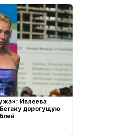
мужа»: Ивлеева
 Бегаку дорогущую
ублей