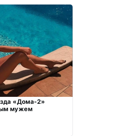
везда «Дома-2»
дым мужем