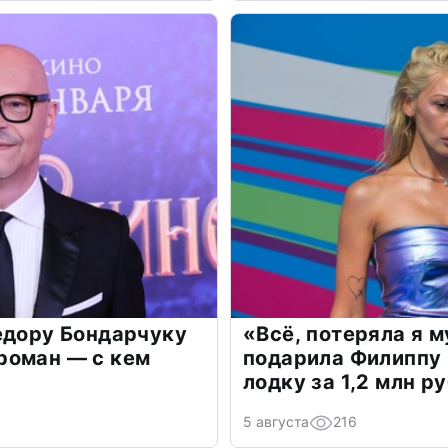
едору Бондарчуку
«Всё, потеряла я 
роман — с кем
подарила Филиппу
лодку за 1,2 млн р
5 августа
216