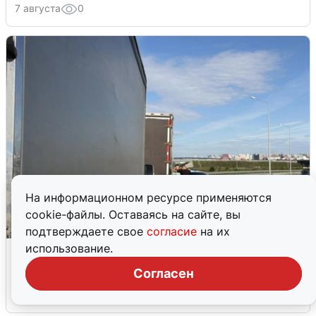
7 августа
0
На информационном ресурсе применяются
cookie-файлы. Оставаясь на сайте, вы
подтверждаете свое
согласие
на их
использование.
В Екатеринбурге перекрыли дорогу у
атакованного дронами центра
Согласен
7 августа
0