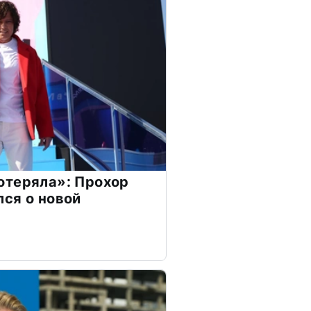
отеряла»: Прохор
ся о новой