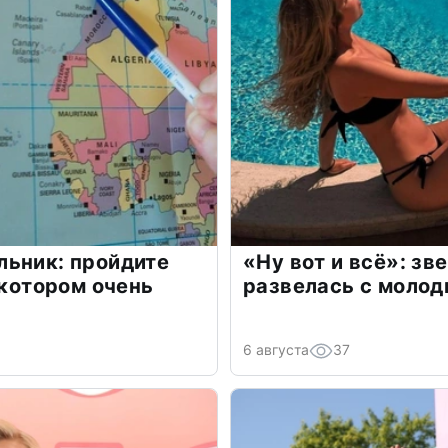
льник: пройдите
«Ну вот и всё»: з
 котором очень
развелась с моло
6 августа
37