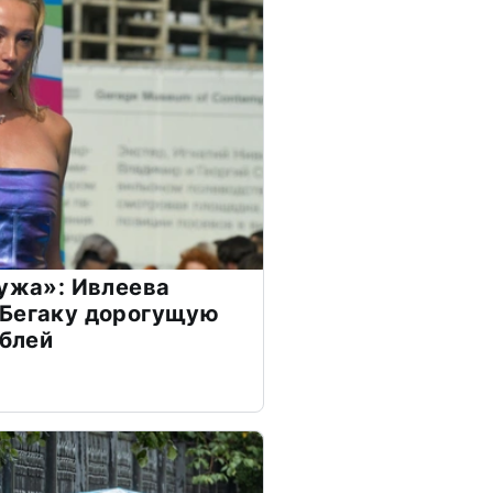
мужа»: Ивлеева
 Бегаку дорогущую
ублей