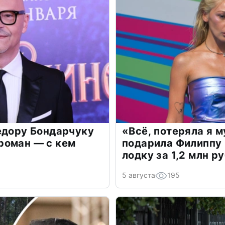
едору Бондарчуку
«Всё, потеряла я 
роман — с кем
подарила Филиппу
лодку за 1,2 млн р
5 августа
195