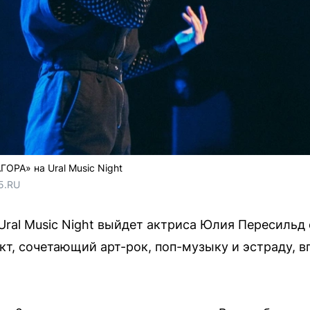
РА» на Ural Music Night
5.RU
ral Music Night выйдет актриса Юлия Пересильд
т, сочетающий арт-рок, поп-музыку и эстраду, в