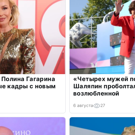
 Полина Гагарина
«Четырех мужей п
ые кадры с новым
Шаляпин проболтал
возлюбленной
6 августа
27