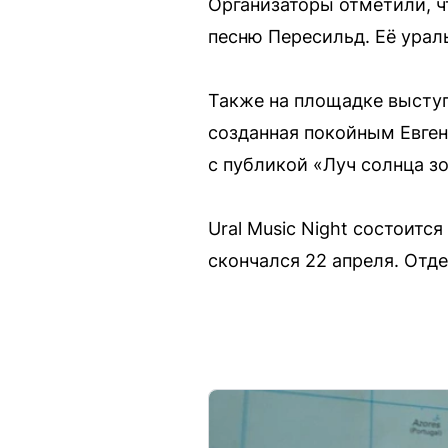
Организаторы отметили, ч
песню Пересильд. Её урал
Также на площадке высту
созданная покойным Евген
с публикой «Луч солнца зо
Ural Music Night состоитс
скончался 22 апреля. Отд