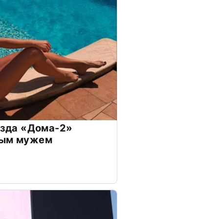
везда «Дома-2»
дым мужем