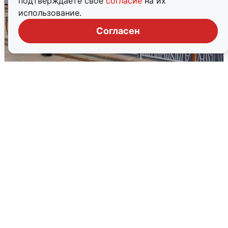
подтверждаете свое
согласие
на их
использование.
Согласен
В Туре вода убывает, на других реках
области прибывает
4 августа
0