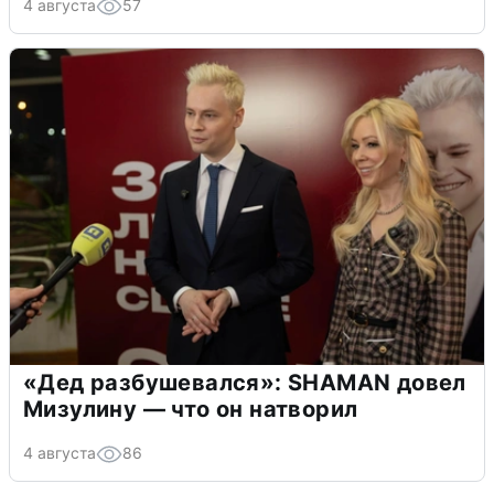
4 августа
57
«Дед разбушевался»: SHAMAN довел
Мизулину — что он натворил
4 августа
86