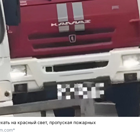
хать на красный свет, пропуская пожарных
am.com*