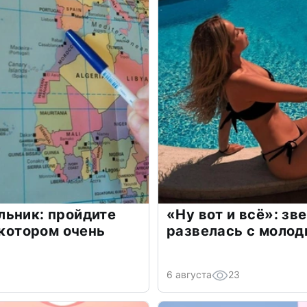
льник: пройдите
«Ну вот и всё»: з
 котором очень
развелась с моло
6 августа
23