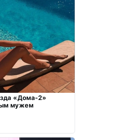
везда «Дома-2»
дым мужем