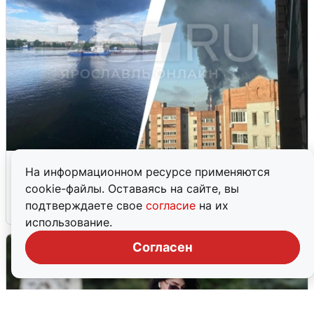
Ночная атака БПЛА на Ярославль:
На информационном ресурсе применяются
попадания и последствия
cookie-файлы. Оставаясь на сайте, вы
подтверждаете свое
согласие
на их
6 августа
0
использование.
Согласен