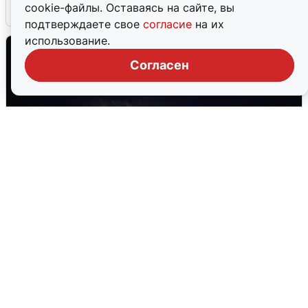
cookie-файлы. Оставаясь на сайте, вы
5 августа
0
подтверждаете свое
согласие
на их
использование.
Согласен
Взрывы в Воронеже после сигнала
тревоги
5 августа
0