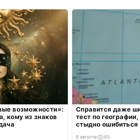
овые возможности»:
Справится даже шк
а, кому из знаков
тест по географии,
дача
стыдно ошибиться
6 августа
93