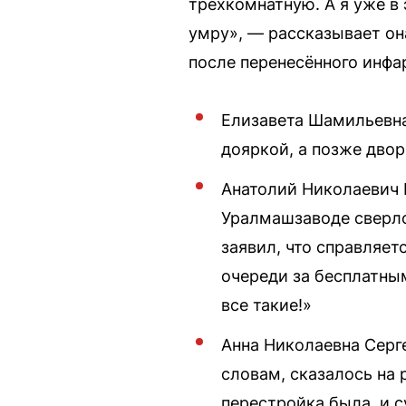
трехкомнатную. А я уже в 
умру», — рассказывает она
после перенесённого инфа
Елизавета Шамильевна,
дояркой, а позже двор
Анатолий Николаевич 
Уралмашзаводе сверло
заявил, что справляет
очереди за бесплатным
все такие!»
Анна Николаевна Серге
словам, сказалось на 
перестройка была, и 