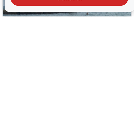
Сирены в Сочи: новая угроза БПЛА
6 августа
0