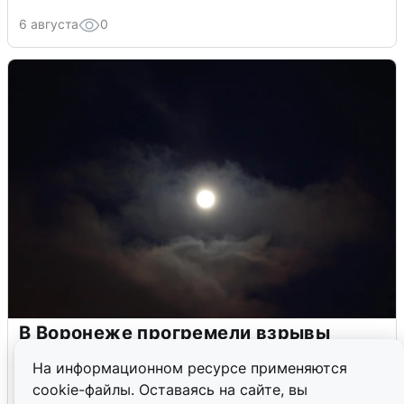
6 августа
0
В Воронеже прогремели взрывы
после сигнала тревоги
На информационном ресурсе применяются
cookie-файлы. Оставаясь на сайте, вы
5 августа
0