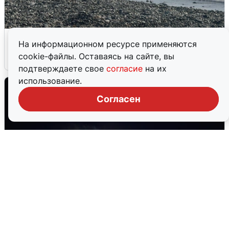
Сирены в Сочи: новая угроза БПЛА
На информационном ресурсе применяются
cookie-файлы. Оставаясь на сайте, вы
6 августа
0
подтверждаете свое
согласие
на их
использование.
Согласен