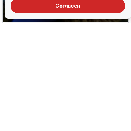
Согласен
Ночью в Самарской области завыли
сирены
8 августа
0