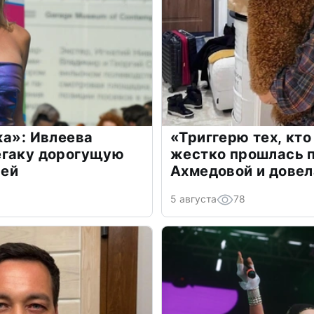
жа»: Ивлеева
«Триггерю тех, кто
егаку дорогущую
жестко прошлась п
лей
Ахмедовой и довел
5 августа
78