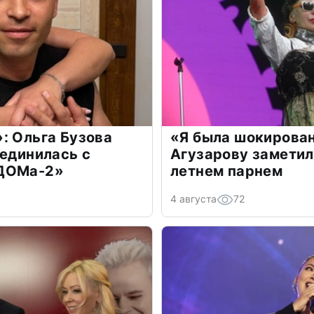
: Ольга Бузова
«Я была шокирова
оединилась с
Агузарову заметил
«ДОМа-2»
летнем парнем
4 августа
72