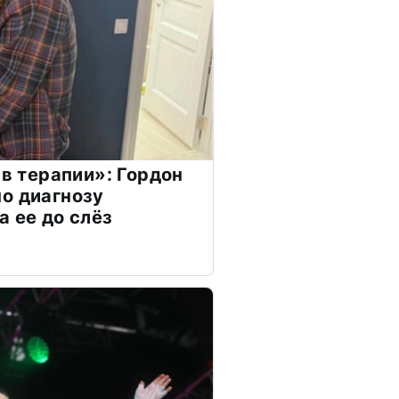
 в терапии»: Гордон
о диагнозу
а ее до слёз