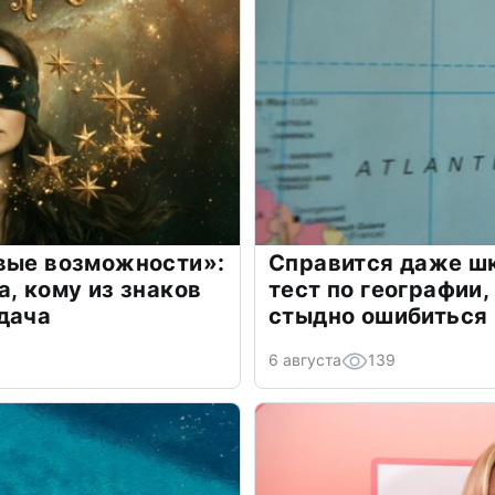
овые возможности»:
Справится даже шк
а, кому из знаков
тест по географии,
дача
стыдно ошибиться
6 августа
139