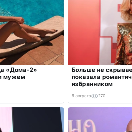
зда «Дома-2»
Больше не скрывае
м мужем
показала романти
избранником
6 августа
270