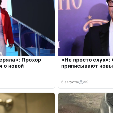
еряла»: Прохор
«Не просто слух»:
 о новой
приписывают новы
6 августа
99