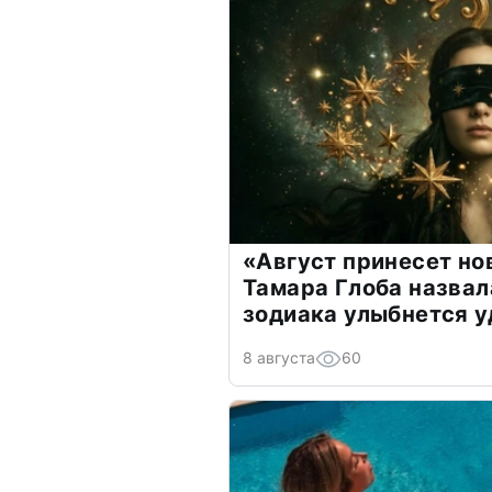
«Август принесет н
Тамара Глоба назвал
зодиака улыбнется у
8 августа
60