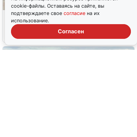
cookie-файлы. Оставаясь на сайте, вы
подтверждаете свое
согласие
на их
У соседей пожар и сбои: что было при
использование.
режиме БПЛА в Прикамье
Согласен
5 августа
0